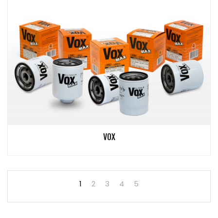
VOX
1
2
3
4
5