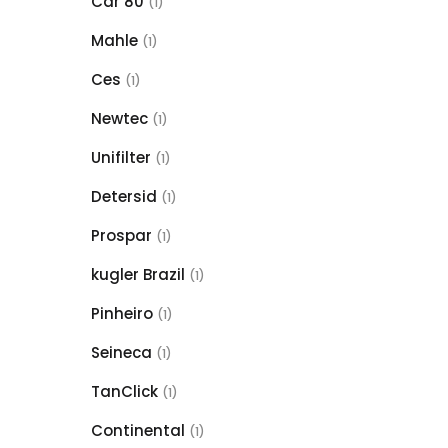
Car 80
(1)
Mahle
(1)
Ces
(1)
Newtec
(1)
Unifilter
(1)
Detersid
(1)
Prospar
(1)
kugler Brazil
(1)
Pinheiro
(1)
Seineca
(1)
TanClick
(1)
Continental
(1)