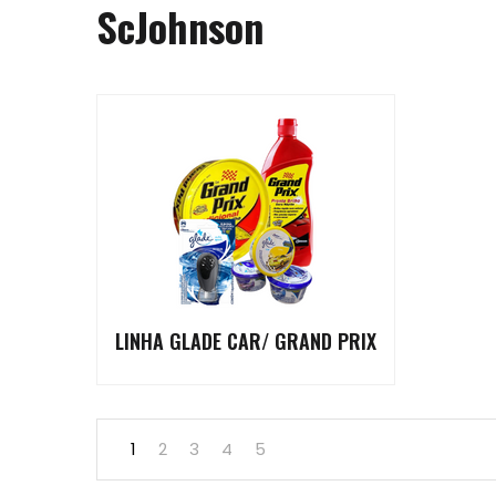
ScJohnson
LINHA GLADE CAR/ GRAND PRIX
1
2
3
4
5